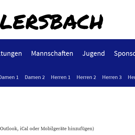
lersbach
ltungen
Mannschaften
Jugend
Sponso
Damen 1
Damen 2
Herren 1
Herren 2
Herren 3
He
 Outlook, iCal oder Mobilgeräte hinzufügen)