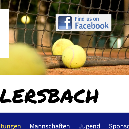
lersbach
ltungen
Mannschaften
Jugend
Sponso