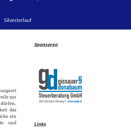
Silvesterlauf
Sponsoren
gungsort
eile zur
 dürfen.
keit das
ärke ein
ts- und
Links